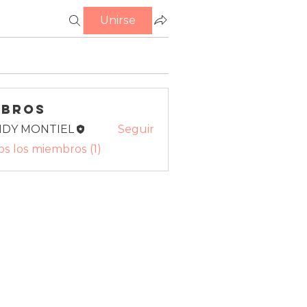
Unirse
mbros
NDY MONTIEL
Seguir
os los miembros (1)