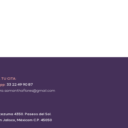
TU CITA:
pp:
33 22 49 90 87
ra.samanthaflores@gmail.com
tezuma 4350. Paseos del Sol.
 Jalisco, Méxicom C.P. 45050