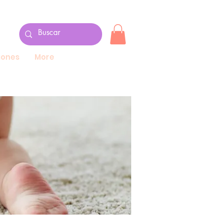
ones
More